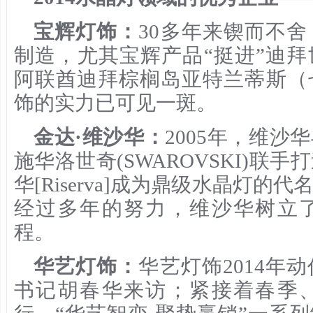
宝辉灯饰：
30多年来锲而不
制造，尤其宝辉产品“挺进”迪
阿联酋迪拜棕榈岛亚特兰蒂斯（
饰的实力已可见一斑。
金达·维沙华：
2005年，维
施华洛世奇(SWAROVSKI)联
华[Riserva]成为鼎级水晶灯
经过多年的努力，维沙华树立
程。
华艺灯饰：
华艺灯饰2014年
书记胡春华来访；紧接着春季