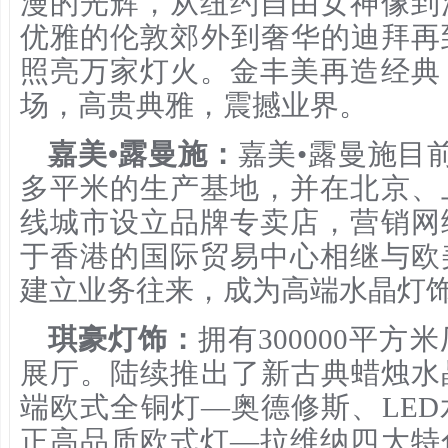
漫的光辉，从纽约自由女神像到
优雅的伦敦郊外到奢华的迪拜再
照亮万家灯火。金丰美再造经典
场，高贵典雅，震撼业界。
嘉美•露曼施：
嘉美•露曼施目
多平米的生产基地，并在北京、
线城市设立品牌专卖店，营销网
于香港的国际贸易中心相继与欧
建立业务往来，成为高端水晶灯
琪豪灯饰：
拥有300000平方
展厅。陆续推出了新古典蜡烛水
端欧式全铜灯—奥德修斯、LE
正高品质欧式灯—拉维纳四大特