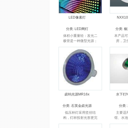
LED像素灯
NXX1
分类:
LED网灯
分类:
橱
体积小重量轻：发光二
本产品可
极管是一种微型光源；
房，卫
卤钨光源MR16x
水下灯N
分类:
石英金卤光源
分类:
低压杯灯采用坚丝结
主要适
构，灯杯投射光形更完
馆、水池
美；
泉等