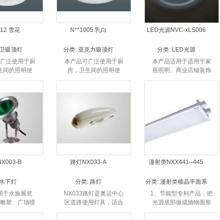
012 雪花
N**1005 乳白
LED光源NVC-xLS006
卫吸顶灯
分类:
亚克力吸顶灯
分类:
LED光源
广泛使用于厨
本产品可广泛使用于厨
本产品适用于适用于家
生间的照明使
房，卫生间的照明使
居照明、商业店铺装饰
用。
用。
照明、辅助照明、娱乐
场所照明等。
X003-B
路灯NX033-A
漫射类NXX441--445
水下灯
分类:
路灯
分类:
漫射类棱晶平面系
列
用于水族展览
NX033路灯是奥运中心
1、节能型专利产品，把
雕塑、广场喷
区道路使用灯具，适合
光源底部做成抛物面形
水体照明。
高速公路、城市主干
式，大大提高光源的光