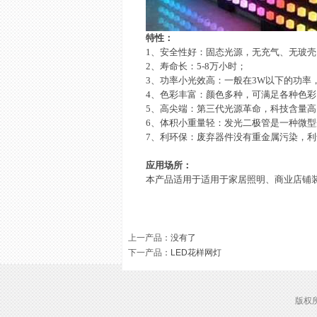
特性：
1
、安全性好：固态光源，无充气、无玻壳
2
、寿命长：
5-8
万小时；
3
、功率小光效高：一般在
3W
以下的功率
4
、色彩丰富：颜色多种，可满足各种色彩
5
、高尖端：第三代光源革命，科技含量高
6
、体积小重量轻：发光二极管是一种微型
7
、利环保：废弃器件没有重金属污染，利
应用场所：
本产品适用于适用于家居照明、商业店铺
上一产品
：没有了
下一产品
：
LED花样网灯
版权所