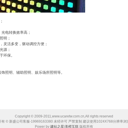
；
，光电转换效率高；
照明；
，灵活多变，驱动调控方便；
光源；
于环保。
装饰照明、辅助照明、娱乐场所照明等。
Copyright © 2009-2011,www.ucaretw.com.cn,All rights reserved
有 © 新盛公司客服-19969163380 未经许可 严禁复制 建议使用1024X768分辨率
Power by
建站之星
|
美橙互联
版权所有