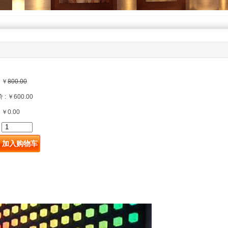
；
 ￥
800.00
: ￥600.00
 ￥0.00
: