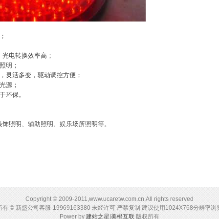
；
，光电转换效率高；
照明；
，灵活多变，驱动调控方便；
光源；
于环保。
装饰照明、辅助照明、娱乐场所照明等。
Copyright © 2009-2011,www.ucaretw.com.cn,All rights reserved
有 © 新盛公司客服-19969163380 未经许可 严禁复制 建议使用1024X768分辨率
Power by
建站之星
|
美橙互联
版权所有