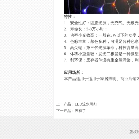
特性：
1
、安全性好：固态光源，无充气、无玻壳
2
、寿命长：
5-8
万小时；
3
、功率小光效高：一般在
3W
以下的功率
4
、色彩丰富：颜色多种，可满足各种色彩
5
、高尖端：第三代光源革命，科技含量高
6
、体积小重量轻：发光二极管是一种微型
7
、利环保：废弃器件没有重金属污染，利
应用场所：
本产品适用于适用于家居照明、商业店铺
上一产品
：
LED流水网灯
下一产品
：没有了
版权所