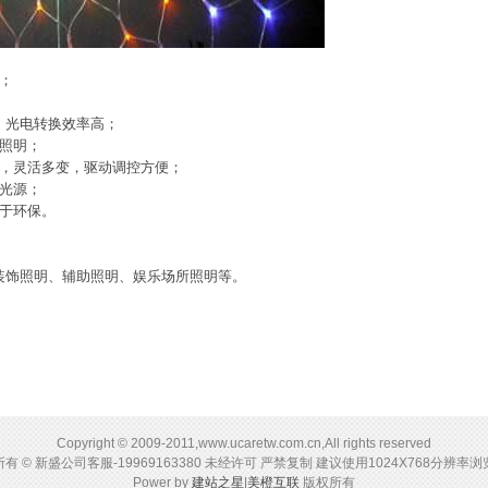
；
，光电转换效率高；
照明；
，灵活多变，驱动调控方便；
光源；
于环保。
装饰照明、辅助照明、娱乐场所照明等。
Copyright © 2009-2011,www.ucaretw.com.cn,All rights reserved
有 © 新盛公司客服-19969163380 未经许可 严禁复制 建议使用1024X768分辨率
Power by
建站之星
|
美橙互联
版权所有