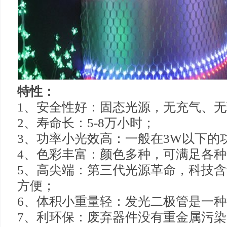
特性：
1
、安全性好：固态光源，无充气、无
2
、寿命长：
5-8
万小时；
3
、功率小光效高：一般在
3W
以下的
4
、色彩丰富：颜色多种，可满足各种
5
、高尖端：第三代光源革命，科技含
方便；
6
、体积小重量轻：发光二极管是一种
7
、利环保：废弃器件没有重金属污染