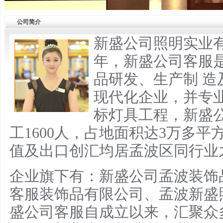
公司简介
新盛公司照明实业有
年，新盛公司客服
品研发、生产制 造
现代化企业，并专
标灯具工程，
新盛
工1600人，占地面积达3万多
值及出口创汇均居孟波区同行业
企业旗下有：
新盛公司孟波
装饰
客服
装饰品有限公司、孟波新盛
盛公司客服
自成立以来，汇聚众